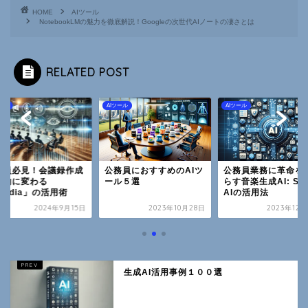
HOME
AIツール
NotebookLMの魅力を徹底解説！Googleの次世代AIノートの凄さとは
RELATED POST
ール
AIツール
AIツール
務員必見！会議録作成
公務員におすすめのAIツ
公務員業務に革命を
劇的に変わる
ール５選
らす音楽生成AI: Su
ladia」の活用術
AIの活用法
2024年9月15日
2023年10月28日
2023年12
生成AI活用事例１００選