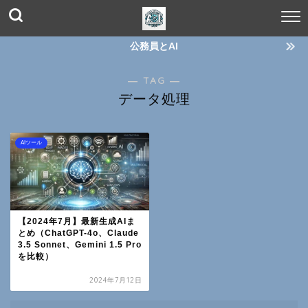
公務員とAI
― TAG ―
データ処理
AIツール
【2024年7月】最新生成AIま
とめ（ChatGPT-4o、Claude
3.5 Sonnet、Gemini 1.5 Pro
を比較）
2024年7月12日