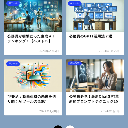
AIツール
AIツール
公務員が衝撃だった生成ＡＩ
公務員のGPTs活用法７選
ランキング！【ベスト５】
2024年2月3日
2024年1月20日
ChatGPT
AIツール
"PIKA：動画生成の未来を切
公務員必見！最新ChatGPT革
り開くAIツールの全貌"
新的プロンプトテクニック15
2024年1月8日
2024年1月8日