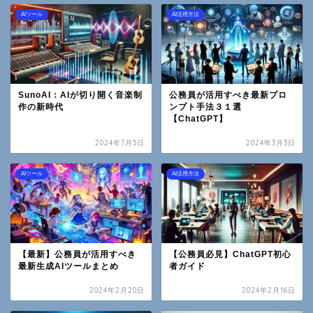
AIツール
AI活用方法
SunoAI：AIが切り開く音楽制
公務員が活用すべき最新プロ
作の新時代
ンプト手法３１選
【ChatGPT】
2024年7月5日
2024年3月3日
AIツール
AI活用方法
【最新】公務員が活用すべき
【公務員必見】ChatGPT初心
最新生成AIツールまとめ
者ガイド
2024年2月20日
2024年2月16日