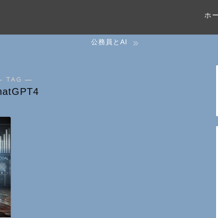
ホ
公務員とAI
― TAG ―
hatGPT4