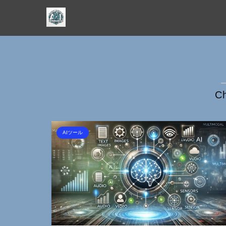
C
AIツール